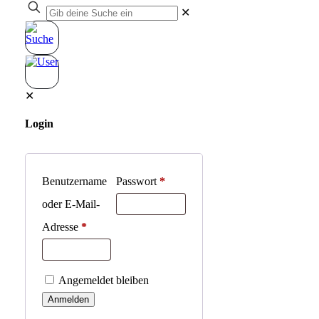
✕
✕
Login
Benutzername
Passwort
*
oder E-Mail-
Adresse
*
Angemeldet bleiben
Anmelden