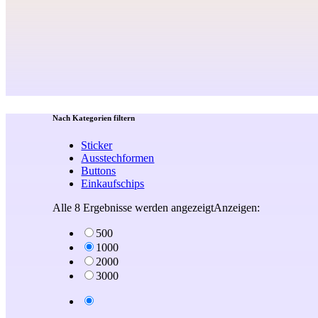
Nach Kategorien filtern
Sticker
Ausstechformen
Buttons
Einkaufschips
Alle 8 Ergebnisse werden angezeigt
Nach
Anzeigen:
Beliebtheit
500
sortiert
1000
2000
3000