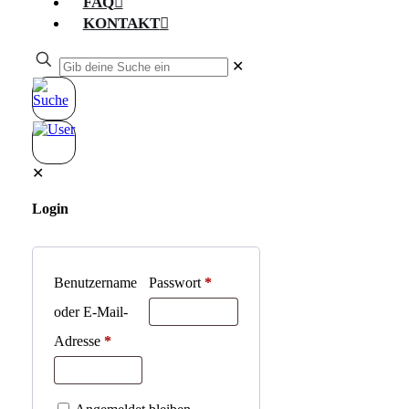
FAQ
KONTAKT
✕
✕
Login
Benutzername
Passwort
*
oder E-Mail-
Adresse
*