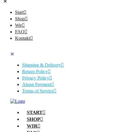
✕
Start
Shop
Wir
FAQ
Kontakt
✕
Shipping & Delivery
Return Policy
Privacy Policy
About Payment
Terms of Service
START
SHOP
WIR