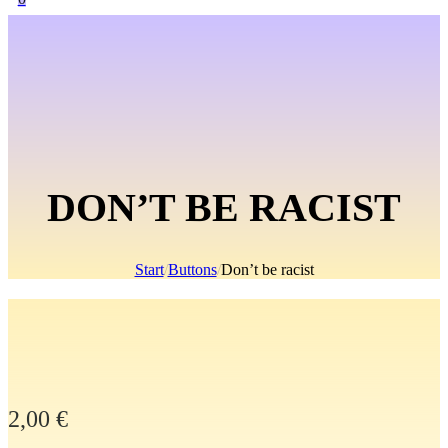
DON’T BE RACIST
Start
/
Buttons
/
Don’t be racist
2,00
€