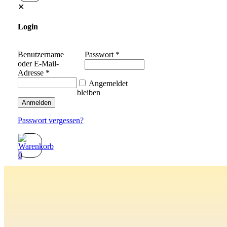
✕
Login
Benutzername
Passwort
*
oder E-Mail-
Adresse
*
Angemeldet
bleiben
Anmelden
Passwort vergessen?
0