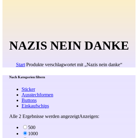
NAZIS NEIN DANKE
Start
/
Produkte verschlagwortet mit „Nazis nein danke“
Nach Kategorien filtern
Sticker
Ausstechformen
Buttons
Einkaufschips
Alle 2 Ergebnisse werden angezeigt
Nach
Anzeigen:
Beliebtheit
500
sortiert
1000