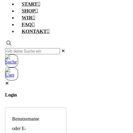
START
SHOP
WIR
FAQ
KONTAKT
✕
✕
Login
Benutzername
oder E-