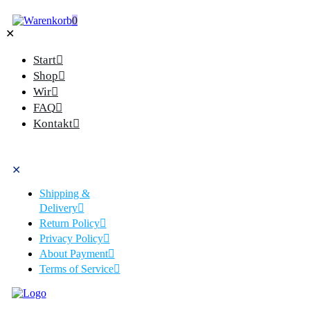
0
✕
Start
Shop
Wir
FAQ
Kontakt
✕
Shipping &
Delivery
Return Policy
Privacy Policy
About Payment
Terms of Service