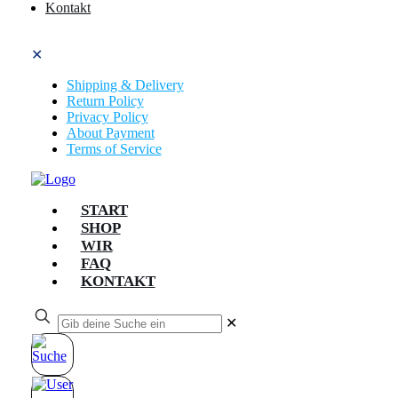
Kontakt
✕
Shipping & Delivery
Return Policy
Privacy Policy
About Payment
Terms of Service
START
SHOP
WIR
FAQ
KONTAKT
✕