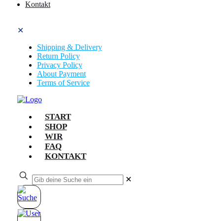
Kontakt
✕
Shipping & Delivery
Return Policy
Privacy Policy
About Payment
Terms of Service
START
SHOP
WIR
FAQ
KONTAKT
✕