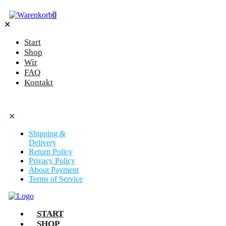
0
✕
Start
Shop
Wir
FAQ
Kontakt
✕
Shipping &
Delivery
Return Policy
Privacy Policy
About Payment
Terms of Service
START
SHOP