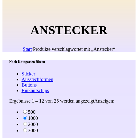
ANSTECKER
Start
/
Produkte verschlagwortet mit „Anstecker“
Nach Kategorien filtern
Sticker
Ausstechformen
Buttons
Einkaufschips
Ergebnisse 1 – 12 von 25 werden angezeigt
Nach
Anzeigen:
Beliebtheit
500
sortiert
1000
2000
3000