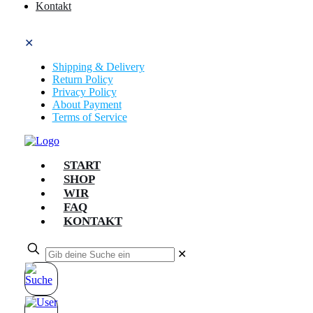
Kontakt
✕
Shipping & Delivery
Return Policy
Privacy Policy
About Payment
Terms of Service
START
SHOP
WIR
FAQ
KONTAKT
✕